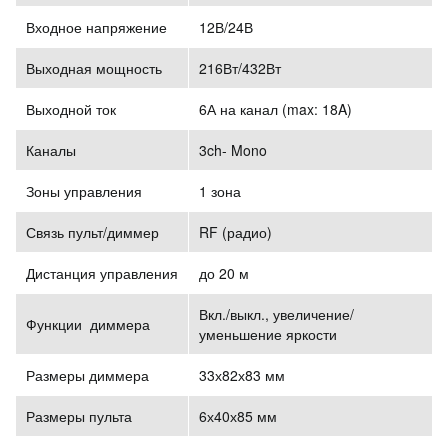
Входное напряжение
12В/24В
Выходная мощность
216Вт/432Вт
Выходной ток
6А на канал (max: 18A)
Каналы
3ch- Mono
Зоны управления
1 зона
Связь пульт/диммер
RF (радио)
Дистанция управления
до 20 м
Вкл./выкл., увеличение/
Функции диммера
уменьшение яркости
Размеры диммера
33х82х83 мм
Размеры пульта
6х40х85 мм