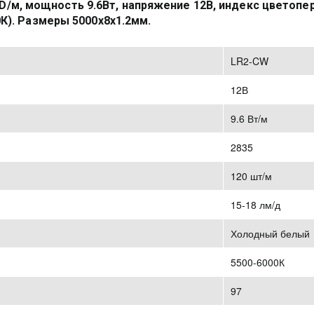
/м, мощность 9.6Вт, напряжение 12В, индекс цветопере
К). Размеры 5000х8х1.2мм.
LR2-CW
12В
9.6 Вт/м
2835
120 шт/м
15-18 лм/д
Холодный белый
5500-6000К
97